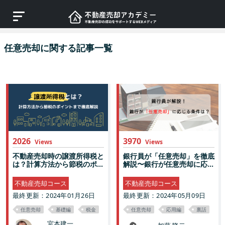
任意売却に関する記事一覧
2026
3970
Views
Views
不動産売却時の譲渡所得税と
銀行員が「任意売却」を徹底
は？計算方法から節税のポ...
解説〜銀行が任意売却に応...
不動産売却コース
不動産売却コース
最終更新：2024年01月26日
最終更新：2024年05月09日
任意売却
基礎編
税金
任意売却
応用編
裏話
宮本建一