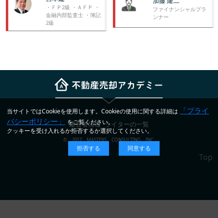
加藤 隆二
・ＦＰ2級 ・ＡＦＰ ・
ファイナンシャルプラ
金融内部監査士 ・簿記
ンナー
2級
「プライ
当サイトではCookieを使用します。Cookieの使用に関する詳細は
バシーポリシー」
をご覧ください。
運営者情報
ライターの一覧
クッキーを受け入れるか拒否するか選択してください。
© 2017 MASTERS CONSULTING INC.
拒否する
同意する
Top