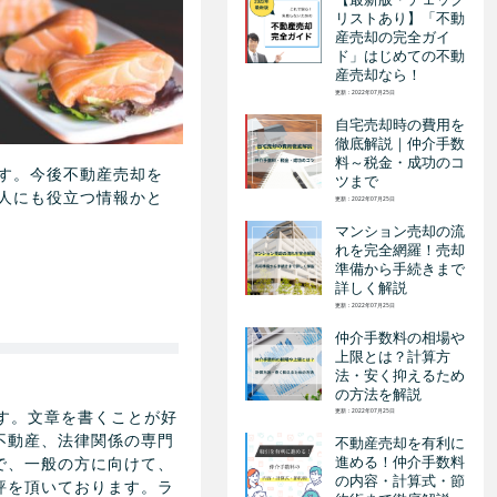
リストあり】「不動
産売却の完全ガイ
ド」はじめての不動
産売却なら！
更新：2022年07月25日
自宅売却時の費用を
徹底解説｜仲介手数
料～税金・成功のコ
す。今後不動産売却を
ツまで
人にも役立つ情報かと
更新：2022年07月25日
マンション売却の流
れを完全網羅！売却
準備から手続きまで
詳しく解説
更新：2022年07月25日
仲介手数料の相場や
上限とは？計算方
法・安く抑えるため
の方法を解説
す。文章を書くことが好
更新：2022年07月25日
不動産、法律関係の専門
不動産売却を有利に
進める！仲介手数料
で、一般の方に向けて、
の内容・計算式・節
評を頂いております。ラ