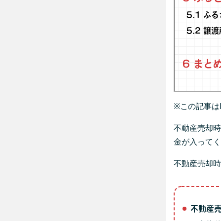
5.1
ふる
5.2
譲渡
6
まと
※この記事は
不動産売却時
金が入ってく
不動産売却時
不動産