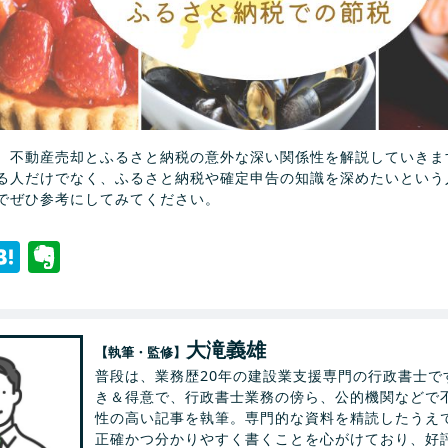
、不動産売却とふるさと納税の意外な深い関係性を解説していきま
る人だけでなく、ふるさと納税や確定申告の知識を深めたいという
でぜひ参考にしてみてください。
ebook
witter
Hatena
Evernote
大滝義雄
【執筆・監修】
普段は、業務歴20年の建設業支援専門の行政書士で
き＆得意で、行政書士業務の傍ら、公的機関などで
性の高い記事を執筆。専門的な資料を精読したうえ
正確かつ分かりやすく書くことを心がけており、好