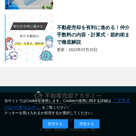
不動産売却を有利に進める！仲介
手数料の内容・計算式・節約術ま
で徹底解説
更新：2022年07月25日
「プライ
当サイトではCookieを使用します。Cookieの使用に関する詳細は
バシーポリシー」
をご覧ください。
クッキーを受け入れるか拒否するか選択してください。
運営者情報
ライターの一覧
拒否する
同意する
© 2017 MASTERS CONSULTING INC.