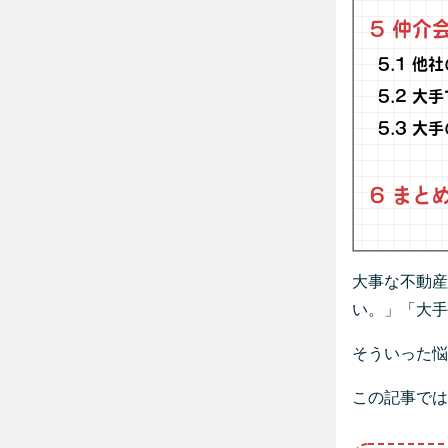
5
仲介会
5.1
他社
5.2
大手
5.3
大手
6
まと
大事な不動産
い。」「大手
そういった悩
この記事では