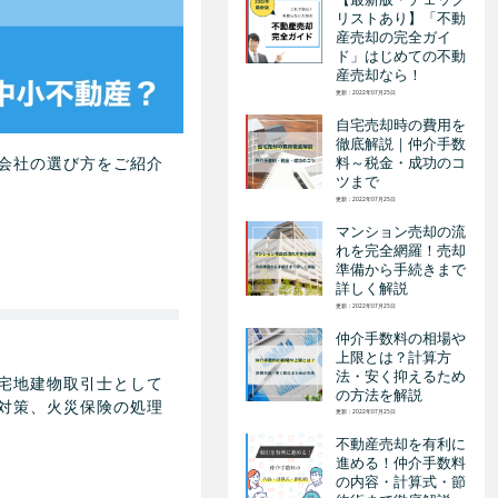
リストあり】「不動
産売却の完全ガイ
ド」はじめての不動
産売却なら！
更新：2022年07月25日
自宅売却時の費用を
徹底解説｜仲介手数
会社の選び方をご紹介
料～税金・成功のコ
ツまで
更新：2022年07月25日
マンション売却の流
れを完全網羅！売却
準備から手続きまで
詳しく解説
更新：2022年07月25日
仲介手数料の相場や
上限とは？計算方
法・安く抑えるため
宅地建物取引士として
の方法を解説
対策、火災保険の処理
更新：2022年07月25日
不動産売却を有利に
進める！仲介手数料
の内容・計算式・節