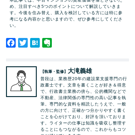
め、注目すべき5つのポイントについて解説していきま
す。今後を住み替え、購入を検討している方には特に参
考になる内容かと思いますので、ぜひ参考にしてくださ
い。
Facebook
Twitter
Hatena
Evernote
大滝義雄
【執筆・監修】
普段は、業務歴20年の建設業支援専門の行
政書士です。文章を書くことが好き＆得意
で、行政書士業務の傍ら、公的機関などで
不動産、法律関係の専門性の高い記事を執
筆。専門的な資料を精読したうえで、一般
の方に向けて、正確かつ分かりやすく書く
ことを心がけており、好評を頂いておりま
す。ライターの仕事は知識を吸収し整理す
ることにもつながるので、これからもコツ