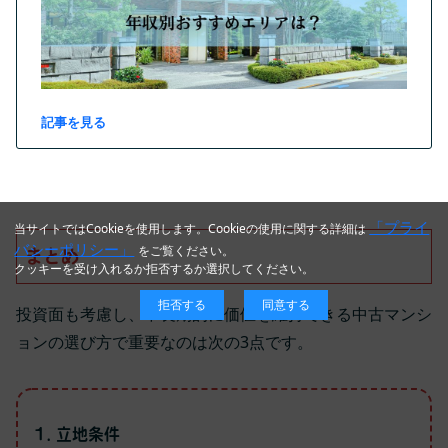
記事を見る
「プライ
当サイトではCookieを使用します。Cookieの使用に関する詳細は
バシーポリシー」
をご覧ください。
まとめ
クッキーを受け入れるか拒否するか選択してください。
拒否する
同意する
投資面も考慮し、中長期的に価値を維持できる中古マンシ
ョンの選び方で重要なのは次の3点です。
立地条件