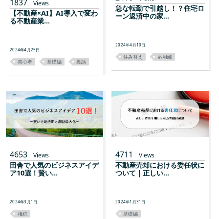
1837
Views
急な転勤で引越し！？住宅ロ
【不動産×AI】AI導入で変わ
ーン返済中の家...
る不動産業...
2024年4月10日
2024年4月25日
住み替え
応用編
初心者
基礎編
裏話
4653
4711
Views
Views
田舎で人気のビジネスアイデ
不動産売却における委任状に
ア10選！賢い...
ついて｜正しい...
2024年3月1日
2024年1月31日
相続
基礎編