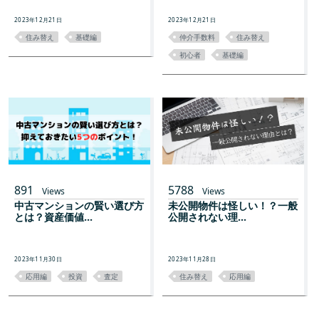
2023年12月21日
2023年12月21日
住み替え
基礎編
仲介手数料
住み替え
初心者
基礎編
891
5788
Views
Views
中古マンションの賢い選び方
未公開物件は怪しい！？一般
とは？資産価値...
公開されない理...
2023年11月30日
2023年11月28日
応用編
投資
査定
住み替え
応用編