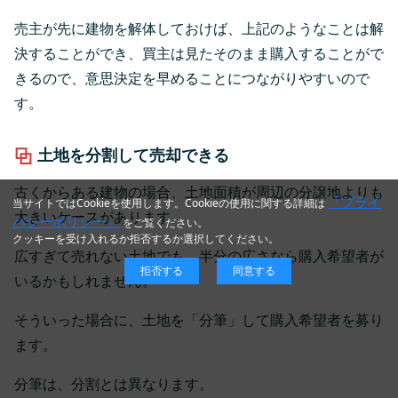
売主が先に建物を解体しておけば、上記のようなことは解
決することができ、買主は見たそのまま購入することがで
きるので、意思決定を早めることにつながりやすいので
す。
土地を分割して売却できる
古くからある建物の場合、土地面積が周辺の分譲地よりも
「プライ
当サイトではCookieを使用します。Cookieの使用に関する詳細は
大きいケースがあります。
バシーポリシー」
をご覧ください。
クッキーを受け入れるか拒否するか選択してください。
広すぎて売れない土地でも、半分の広さなら購入希望者が
拒否する
同意する
いるかもしれません。
そういった場合に、土地を「分筆」して購入希望者を募り
ます。
分筆は、分割とは異なります。