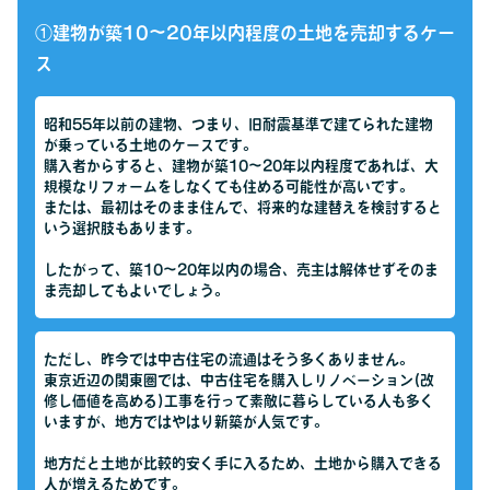
①建物が築10～20年以内程度の土地を売却するケー
ス
昭和55年以前の建物、つまり、旧耐震基準で建てられた建物
が乗っている土地のケースです。
購入者からすると、建物が築10～20年以内程度であれば、大
規模なリフォームをしなくても住める可能性が高いです。
または、最初はそのまま住んで、将来的な建替えを検討すると
いう選択肢もあります。
したがって、築10〜20年以内の場合、売主は解体せずそのま
ま売却してもよいでしょう。
ただし、昨今では中古住宅の流通はそう多くありません。
東京近辺の関東圏では、中古住宅を購入しリノベーション(改
修し価値を高める)工事を行って素敵に暮らしている人も多く
いますが、地方ではやはり新築が人気です。
地方だと土地が比較的安く手に入るため、土地から購入できる
人が増えるためです。